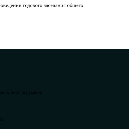
оведении годового заседания общего
бких металлорукавов
ие