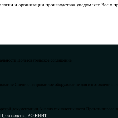
логии и организации производства» уведомляет Вас о пр
альности
Пользовательское соглашение
дование
Специализированное оборудование для изготовления ги
орской документации
Анализ технологичности
Прототипирован
и Производства, АО НИИТ